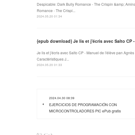
Despicable: Dark Bully Romance - The Crispin &amp; Amina 
Romance - The Crispi...
2024.05.20 01:34
{epub download} Je lis et j'écris avec Salto CP 
Je lis et j'écris avec Salto CP - Manuel de l'élève pan Agnè
Caractéristiques J...
2024.05.20 01:33
2024.04.30 08:39
EJERCICIOS DE PROGRAMACIÓN CON
MICROCONTROLADORES PIC ePub gratis
0
コメント