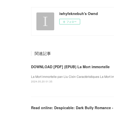
iwhyfeknebuh's Ownd
フォロー
関連記事
DOWNLOAD [PDF] {EPUB} La Mort immortelle
La Mort immortelle pan Liu Cixin Caractéristiques La Mort 
2024.05.20 01:35
Read online: Despicable: Dark Bully Romance - 