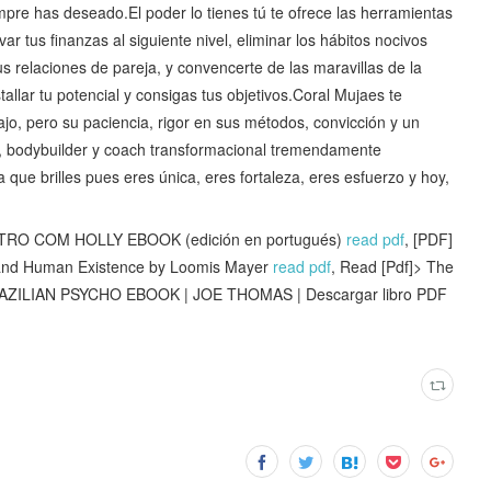
mpre has deseado.El poder lo tienes tú te ofrece las herramientas
ar tus finanzas al siguiente nivel, eliminar los hábitos nocivos
us relaciones de pareja, y convencerte de las maravillas de la
tallar tu potencial y consigas tus objetivos.Coral Mujaes te
jo, pero su paciencia, rigor en sus métodos, convicción y un
a, bodybuilder y coach transformacional tremendamente
que brilles pues eres única, eres fortaleza, eres esfuerzo y hoy,
TRO COM HOLLY EBOOK (edición en portugués)
read pdf
, [PDF]
 and Human Existence by Loomis Mayer
read pdf
, Read [Pdf]> The
RAZILIAN PSYCHO EBOOK | JOE THOMAS | Descargar libro PDF