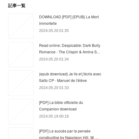
記事一覧
DOWNLOAD [PDF] {EPUB} La Mort
immortelle
2024.05.20 01:35
Read online: Despicable: Dark Bully
Romance - The Crispin & Amina S…
2024.05.20 01:34
{epub download} Je lis et j'écris avec
Salto CP - Manuel de l'élève
2024.05.20 01:33
[PDF] La bible officielle du
Companion download
2024.05.19 00:16
[PDF] Le succès par la pensée
constructive by Napoleon Hill, W. …